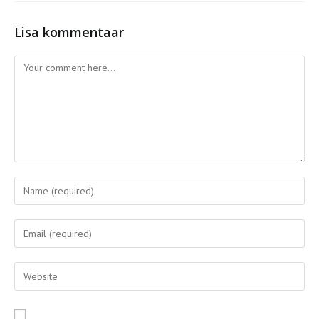
Lisa kommentaar
Comment
Enter
your
name
Enter
or
your
username
email
Enter
to
address
your
comment
to
website
comment