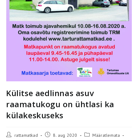
Külitse aedlinnas asuv
raamatukogu on ühtlasi ka
külakeskuseks
Post
Post
Post
rattamatkad
8. aug 2020
Määratlemata