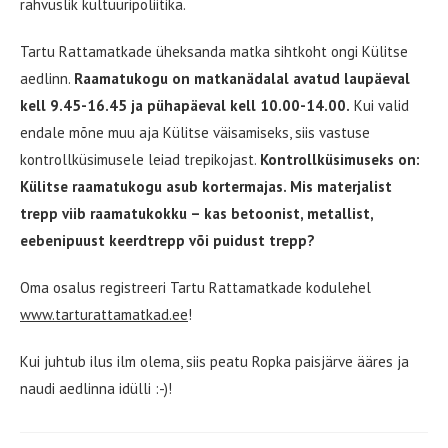
rahvuslik kultuuripoliitika.
Tartu Rattamatkade üheksanda matka sihtkoht ongi Külitse
aedlinn.
Raamatukogu on matkanädalal avatud laupäeval
kell 9.45-16.45 ja pühapäeval kell 10.00-14.00.
Kui valid
endale mõne muu aja Külitse väisamiseks, siis vastuse
kontrollküsimusele leiad trepikojast.
Kontrollküsimuseks on:
Külitse raamatukogu asub kortermajas. Mis materjalist
trepp viib raamatukokku – kas betoonist, metallist,
eebenipuust keerdtrepp või puidust trepp?
Oma osalus registreeri Tartu Rattamatkade kodulehel
www.tarturattamatkad.ee
!
Kui juhtub ilus ilm olema, siis peatu Ropka paisjärve ääres ja
naudi aedlinna idülli :-)!