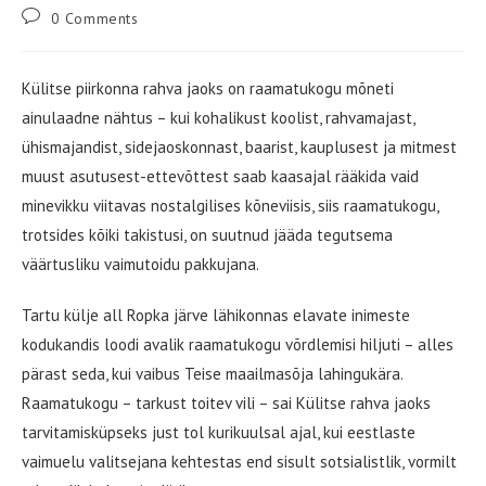
author:
published:
category:
Post
0 Comments
comments:
Külitse piirkonna rahva jaoks on raamatukogu mõneti
ainulaadne nähtus – kui kohalikust koolist, rahvamajast,
ühismajandist, sidejaoskonnast, baarist, kauplusest ja mitmest
muust asutusest-ettevõttest saab kaasajal rääkida vaid
minevikku viitavas nostalgilises kõneviisis, siis raamatukogu,
trotsides kõiki takistusi, on suutnud jääda tegutsema
väärtusliku vaimutoidu pakkujana.
Tartu külje all Ropka järve lähikonnas elavate inimeste
kodukandis loodi avalik raamatukogu võrdlemisi hiljuti – alles
pärast seda, kui vaibus Teise maailmasõja lahingukära.
Raamatukogu – tarkust toitev vili – sai Külitse rahva jaoks
tarvitamisküpseks just tol kurikuulsal ajal, kui eestlaste
vaimuelu valitsejana kehtestas end sisult sotsialistlik, vormilt