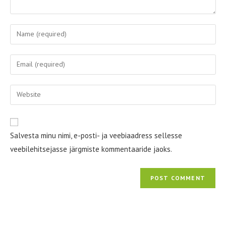
Enter
your
name
Enter
or
your
username
email
Enter
to
address
your
comment
to
website
comment
URL
Salvesta minu nimi, e-posti- ja veebiaadress sellesse
(optional)
veebilehitsejasse järgmiste kommentaaride jaoks.