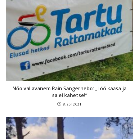
Nõo vallavanem Rain Sangernebo: „Löö kaasa ja
sa ei kahetse!“
8. apr 2021