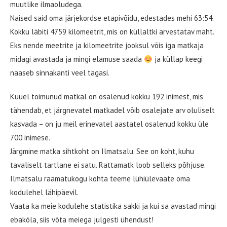
muutlike ilmaoludega.
Naised said oma järjekordse etapivõidu, edestades mehi 63:54.
Kokku läbiti 4759 kilomeetrit, mis on küllaltki arvestatav maht.
Eks nende meetrite ja kilomeetrite jooksul võis iga matkaja
midagi avastada ja mingi elamuse saada
ja küllap keegi
naaseb sinnakanti veel tagasi.
Kuuel toimunud matkal on osalenud kokku 192 inimest, mis
tähendab, et järgnevatel matkadel võib osalejate arv oluliselt
kasvada – on ju meil erinevatel aastatel osalenud kokku üle
700 inimese.
Järgmine matka sihtkoht on Ilmatsalu. See on koht, kuhu
tavaliselt tartlane ei satu. Rattamatk loob selleks põhjuse.
Ilmatsalu raamatukogu kohta teeme lühiülevaate oma
kodulehel lähipäevil.
Vaata ka meie kodulehe statistika sakki ja kui sa avastad mingi
ebakõla, siis võta meiega julgesti ühendust!