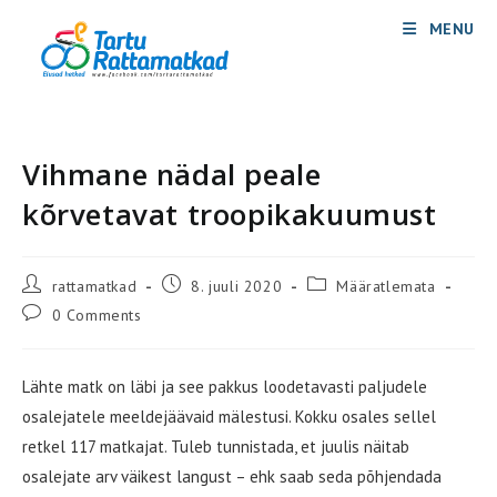
Skip
MENU
to
content
Vihmane nädal peale
kõrvetavat troopikakuumust
Post
Post
Post
rattamatkad
8. juuli 2020
Määratlemata
author:
published:
category:
Post
0 Comments
comments:
Lähte matk on läbi ja see pakkus loodetavasti paljudele
osalejatele meeldejäävaid mälestusi. Kokku osales sellel
retkel 117 matkajat. Tuleb tunnistada, et juulis näitab
osalejate arv väikest langust – ehk saab seda põhjendada